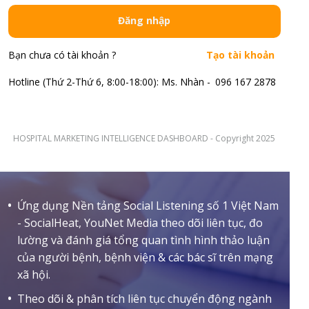
Đăng nhập
Bạn chưa có tài khoản ?
Tạo tài khoản
Hotline (Thứ 2-Thứ 6, 8:00-18:00): Ms. Nhàn -
096 167 2878
HOSPITAL MARKETING INTELLIGENCE DASHBOARD - Copyright 2025
Ứng dụng Nền tảng Social Listening số 1 Việt Nam
- SocialHeat, YouNet Media theo dõi liên tục, đo
lường và đánh giá tổng quan tình hình thảo luận
của người bệnh, bệnh viện & các bác sĩ trên mạng
xã hội.
Theo dõi & phân tích liên tục chuyển động ngành